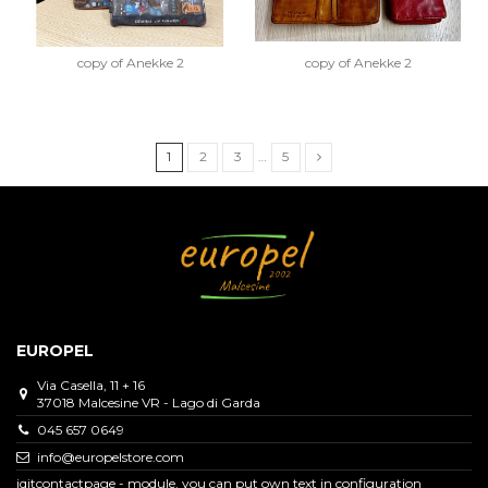
copy of Anekke 2
copy of Anekke 2
1
2
3
…
5
EUROPEL
Via Casella, 11 + 16
37018 Malcesine VR - Lago di Garda
045 657 0649
info@europelstore.com
iqitcontactpage - module, you can put own text in configuration